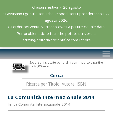
Skip
Chiusura estiva 7-26 agosto
to
Si avvisano i gentili Clienti che le spedizioni riprenderanno il 27
content
agosto 2026.
Gli ordini pervenuti verranno evasi a partire da tale data.
Per problematiche tecniche potete scrivere a:
admin@editorialescientifica.com
Ignora
Editoriale
Primary
Scientifica
Navigation
Spedizioni gratuite per ordini con importo a partire
Menu
da 80,00 euro
Cerca
La Comunità Internazionale 2014
In:
La Comunità Internazionale 2014