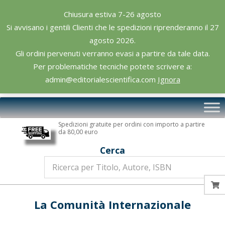
Skip
Chiusura estiva 7-26 agosto
to
Si avvisano i gentili Clienti che le spedizioni riprenderanno il 27
content
agosto 2026.
Gli ordini pervenuti verranno evasi a partire da tale data.
Per problematiche tecniche potete scrivere a:
admin@editorialescientifica.com
Ignora
Editoriale
Primary
Scientifica
Navigation
Spedizioni gratuite per ordini con importo a partire
Menu
da 80,00 euro
Cerca
La Comunità Internazionale