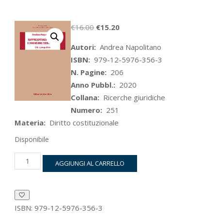
Il
Il
€
16.00
€
15.20
prezzo
prezzo
Autori:
Andrea Napolitano
originale
attuale
ISBN:
979-12-5976-356-3
era:
è:
N. Pagine:
206
€16.00.
€15.20.
Anno Pubbl.:
2020
Collana:
Ricerche giuridiche
Numero:
251
Materia:
Diritto costituzionale
Disponibile
Rappresentanza
AGGIUNGI AL CARRELLO
politica
e
dimensione
territoriale
quantità
ISBN:
979-12-5976-356-3