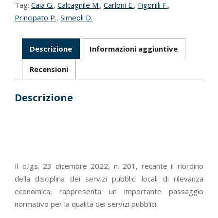
Tag:
Caia G.
,
Calcagnile M.
,
Carloni E.
,
Figorilli F.
,
rilevanza
Principato P.
,
Simeoli D.
economica
quantità
Descrizione
Informazioni aggiuntive
Recensioni
Descrizione
Il d.lgs. 23 dicembre 2022, n. 201, recante il riordino
della disciplina dei servizi pubblici locali di rilevanza
economica, rappresenta un importante passaggio
normativo per la qualità dei servizi pubblici.