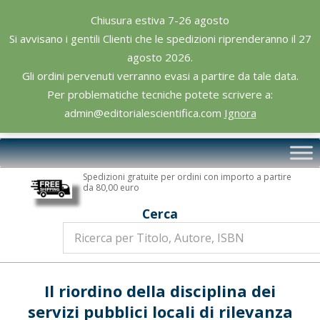
Skip
Chiusura estiva 7-26 agosto
to
Si avvisano i gentili Clienti che le spedizioni riprenderanno il 27
content
agosto 2026.
Gli ordini pervenuti verranno evasi a partire da tale data.
Per problematiche tecniche potete scrivere a:
admin@editorialescientifica.com
Ignora
Editoriale
Primary
Scientifica
Navigation
Spedizioni gratuite per ordini con importo a partire
Menu
da 80,00 euro
Cerca
Il riordino della disciplina dei
servizi pubblici locali di rilevanza