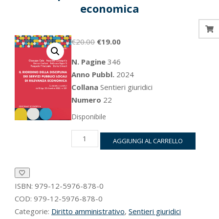
economica
Il
Il
€
20.00
€
19.00
prezzo
prezzo
N. Pagine
346
originale
attuale
Anno Pubbl.
2024
era:
è:
Collana
Sentieri giuridici
€20.00.
€19.00.
Numero
22
Disponibile
Il
AGGIUNGI AL CARRELLO
riordino
della
disciplina
dei
ISBN:
979-12-5976-878-0
servizi
pubblici
COD:
979-12-5976-878-0
locali
Categorie:
Diritto amministrativo
,
Sentieri giuridici
di