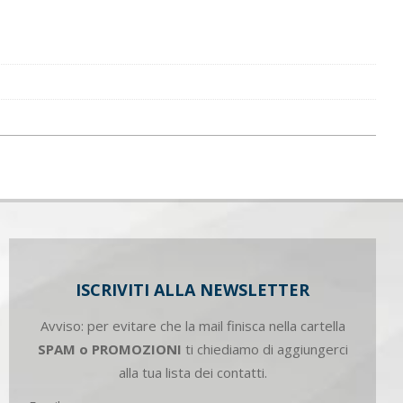
ISCRIVITI ALLA NEWSLETTER
Avviso: per evitare che la mail finisca nella cartella
SPAM o PROMOZIONI
ti chiediamo di aggiungerci
alla tua lista dei contatti.