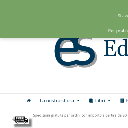
Skip
to
Si av
content
Per probl
Editoriale
Scientifica
La nostra storia
Libri
R
Spedizioni gratuite per ordini con importo a partire da 80