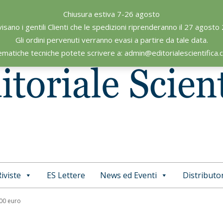
Chiusura estiva 7-26 agosto
visano i gentili Clienti che le spedizioni riprenderanno il 27 agosto
Gli ordini pervenuti verranno evasi a partire da tale data.
ematiche tecniche potete scrivere a: admin@editorialescientifica
iviste
ES Lettere
News ed Eventi
Distributor
Primary
Navigation
,00 euro
Menu