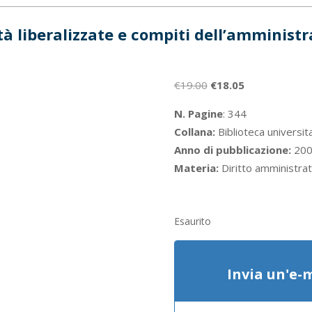
tà liberalizzate e compiti dell’amminist
Il
Il
€
19.00
€
18.05
prezzo
prezzo
N. Pagine
: 344
originale
attuale
Collana:
Biblioteca universita
era:
è:
Anno di pubblicazione:
200
€19.00.
€18.05.
Materia:
Diritto amministrat
Esaurito
Invia un'e-