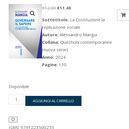
Il
Il
€
12.00
€
11.40
prezzo
prezzo
Sottotitolo:
La Costituzione la
originale
attuale
replicazione sociale
era:
è:
Autore:
Alessandro Mangia
€12.00.
€11.40.
Collana:
Questioni contemporanee
(nuova serie)
Anno:
2024
Pagine:
130
Disponibile
Governare
AGGIUNGI AL CARRELLO
il
sapere
quantità
ISBN:
9791223500255