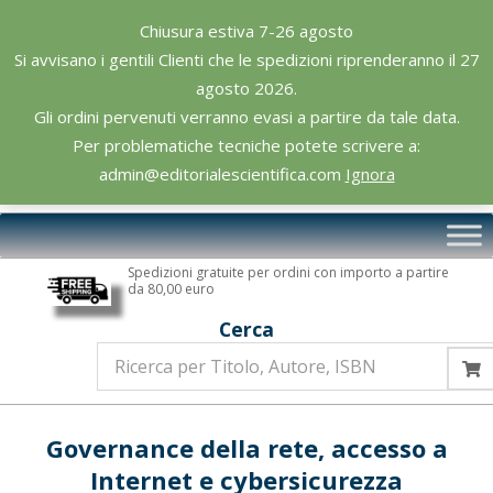
Skip
Chiusura estiva 7-26 agosto
to
Si avvisano i gentili Clienti che le spedizioni riprenderanno il 27
content
agosto 2026.
Gli ordini pervenuti verranno evasi a partire da tale data.
Per problematiche tecniche potete scrivere a:
admin@editorialescientifica.com
Ignora
Editoriale
Primary
Scientifica
Navigation
Spedizioni gratuite per ordini con importo a partire
Menu
da 80,00 euro
Cerca
Governance della rete, accesso a
Internet e cybersicurezza