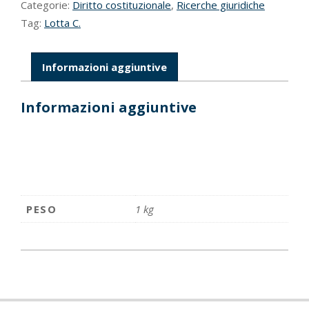
Categorie:
Diritto costituzionale
,
Ricerche giuridiche
quantità
Tag:
Lotta C.
Informazioni aggiuntive
Informazioni aggiuntive
PESO
1 kg