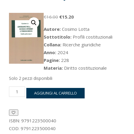
Il
Il
€
16.00
€
15.20
prezzo
prezzo
Autore:
Cosimo Lotta
originale
attuale
Sottotitolo:
Profili costituzionali
era:
è:
Collana:
Ricerche giuridiche
€16.00.
€15.20.
Anno:
2024
Pagine:
228
Materia:
Diritto costituzionale
Solo 2 pezzi disponibili
Governance
AGGIUNGI AL CARRELLO
della
rete,
accesso
a
Internet
ISBN:
9791223500040
e
COD:
9791223500040
cybersicurezza