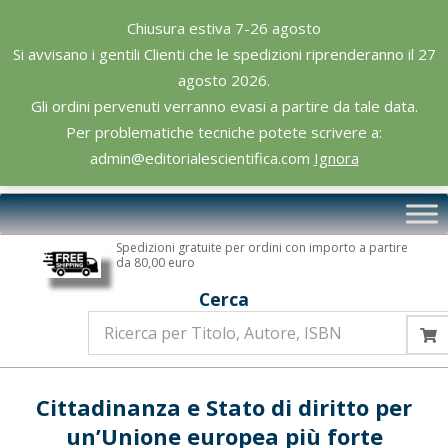
Skip
Chiusura estiva 7-26 agosto
to
Si avvisano i gentili Clienti che le spedizioni riprenderanno il 27
content
agosto 2026.
Gli ordini pervenuti verranno evasi a partire da tale data.
Per problematiche tecniche potete scrivere a:
admin@editorialescientifica.com
Ignora
Editoriale
Primary
Scientifica
Navigation
Spedizioni gratuite per ordini con importo a partire
Menu
da 80,00 euro
Cerca
Cittadinanza e Stato di diritto per
un’Unione europea più forte