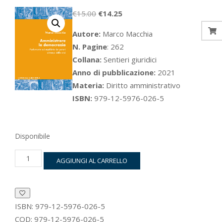
Il
Il
€
15.00
€
14.25
prezzo
prezzo
Autore:
Marco Macchia
originale
attuale
N. Pagine
: 262
era:
è:
Collana:
Sentieri giuridici
€15.00.
€14.25.
Anno di pubblicazione:
2021
Materia:
Diritto amministrativo
ISBN:
979-12-5976-026-5
Disponibile
Amministrare
AGGIUNGI AL CARRELLO
la
democrazia
quantità
ISBN:
979-12-5976-026-5
COD:
979-12-5976-026-5