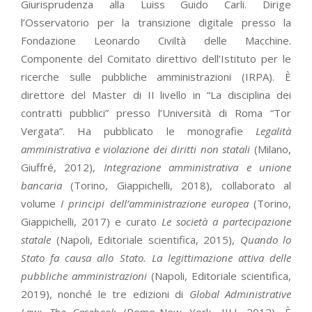
Giurisprudenza alla Luiss Guido Carli. Dirige
l’Osservatorio per la transizione digitale presso la
Fondazione Leonardo Civiltà delle Macchine.
Componente del Comitato direttivo dell’Istituto per le
ricerche sulle pubbliche amministrazioni (IRPA). È
direttore del Master di II livello in “La disciplina dei
contratti pubblici” presso l’Università di Roma “Tor
Vergata”. Ha pubblicato le monografie
Legalità
amministrativa e violazione dei diritti non statali
(Milano,
Giuffré, 2012),
Integrazione amministrativa e unione
bancaria
(Torino, Giappichelli, 2018), collaborato al
volume
I principi dell’amministrazione europea
(Torino,
Giappichelli, 2017) e curato
Le società a partecipazione
statale
(Napoli, Editoriale scientifica, 2015),
Quando lo
Stato fa causa allo Stato. La legittimazione attiva delle
pubbliche amministrazioni
(Napoli, Editoriale scientifica,
2019), nonché le tre edizioni di
Global Administrative
Law: The Casebook
(Rome-New York, IILJ, 2012). È