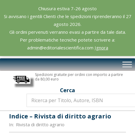
Skip
Chiusura estiva 7-26 agosto
to
Si avvisano i gentili Clienti che le spedizioni riprenderanno il 27
content
agosto 2026.
Gli ordini pervenuti verranno evasi a partire da tale data.
Per problematiche tecniche potete scrivere a:
admin@editorialescientifica.com
Ignora
Editoriale
Primary
Scientifica
Navigation
Spedizioni gratuite per ordini con importo a partire
Menu
da 80,00 euro
Cerca
Indice – Rivista di diritto agrario
In:
Rivista di diritto agrario