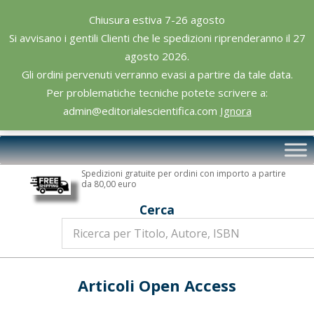
Skip
Chiusura estiva 7-26 agosto
to
Si avvisano i gentili Clienti che le spedizioni riprenderanno il 27
content
agosto 2026.
Gli ordini pervenuti verranno evasi a partire da tale data.
Per problematiche tecniche potete scrivere a:
admin@editorialescientifica.com
Ignora
Editoriale
Primary
Scientifica
Navigation
Spedizioni gratuite per ordini con importo a partire
Menu
da 80,00 euro
Cerca
Articoli Open Access