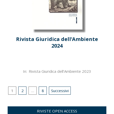
Rivista Giuridica dell’Ambiente
2024
2024-
In:
Rivista Giuridica dell’Ambiente 2023
04-
18
Paginazione
1
2
…
8
Successivi
degli
articoli
RIVISTE OPEN ACCESS