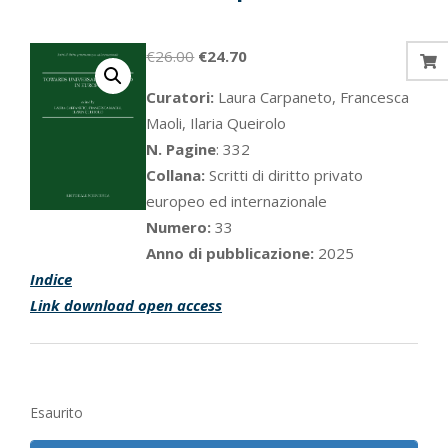
Il
Il
€
26.00
€
24.70
prezzo
prezzo
Curatori:
Laura Carpaneto, Francesca
originale
attuale
Maoli, Ilaria Queirolo
era:
è:
N. Pagine
: 332
€26.00.
€24.70.
Collana:
Scritti di diritto privato
europeo ed internazionale
Numero:
33
Anno di pubblicazione:
2025
Indice
Link download open access
Esaurito