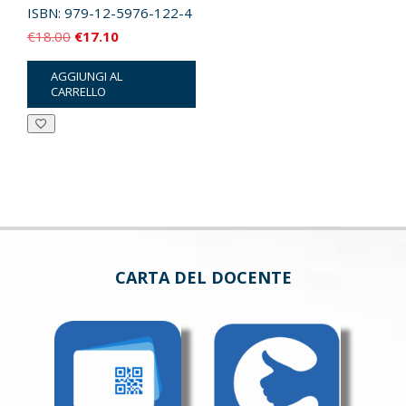
ISBN:
979-12-5976-122-4
Il
Il
€
18.00
€
17.10
prezzo
prezzo
AGGIUNGI AL
originale
attuale
CARRELLO
era:
è:
€18.00.
€17.10.
CARTA DEL DOCENTE