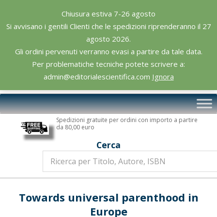
Skip
Chiusura estiva 7-26 agosto
to
Si avvisano i gentili Clienti che le spedizioni riprenderanno il 27
content
agosto 2026.
Gli ordini pervenuti verranno evasi a partire da tale data.
Per problematiche tecniche potete scrivere a:
admin@editorialescientifica.com
Ignora
Editoriale
Primary
Scientifica
Navigation
Spedizioni gratuite per ordini con importo a partire
Menu
da 80,00 euro
Cerca
Towards universal parenthood in
Europe