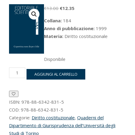
Il
Il
€
13.00
€
12.35
prezzo
prezzo
Collana:
184
originale
attuale
Anno di pubblicazione:
1999
era:
è:
Materia:
Diritto costituzionale
€13.00.
€12.35.
Disponibile
Stranieri
AGGIUNGI AL CARRELLO
e
sicurezza
quantità
ISBN:
978-88-6342-831-5
COD:
978-88-6342-831-5
Categorie:
Diritto costituzionale
,
Quaderni del
Dipartimento di Giurisprudenza dell’Università degli
Studi di Torino