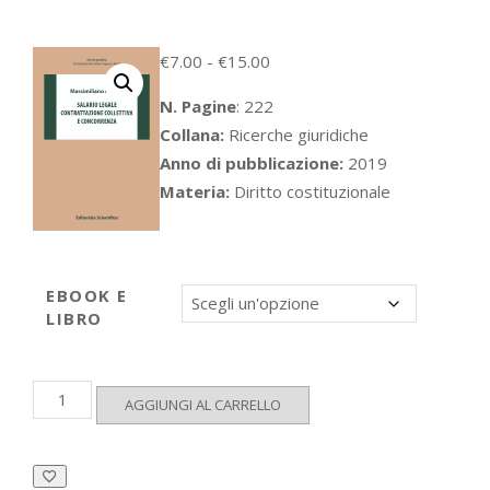
Fascia
€
7.00
-
€
15.00
di
N. Pagine
: 222
prezzo:
Collana:
Ricerche giuridiche
da
Anno di pubblicazione:
2019
€7.00
Materia:
Diritto costituzionale
a
€15.00
EBOOK E
LIBRO
Salario
AGGIUNGI AL CARRELLO
legale,
contrattazione
collettiva
e