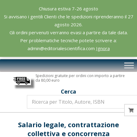
Skip
Chiusura estiva 7-26 agosto
to
Si avvisano i gentili Clienti che le spedizioni riprenderanno il 27
content
agosto 2026.
Gli ordini pervenuti verranno evasi a partire da tale data.
Per problematiche tecniche potete scrivere a:
admin@editorialescientifica.com
Ignora
Editoriale
Primary
Scientifica
Navigation
Spedizioni gratuite per ordini con importo a partire
Menu
da 80,00 euro
Cerca
Salario legale, contrattazione
collettiva e concorrenza