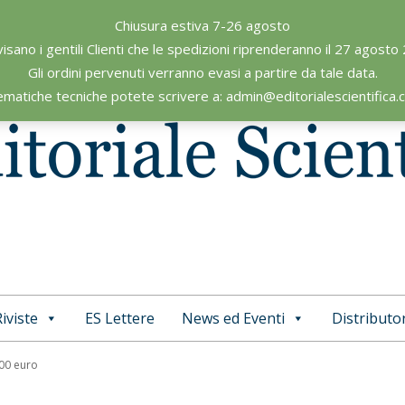
Chiusura estiva 7-26 agosto
visano i gentili Clienti che le spedizioni riprenderanno il 27 agosto
Gli ordini pervenuti verranno evasi a partire da tale data.
ematiche tecniche potete scrivere a: admin@editorialescientifica
iviste
ES Lettere
News ed Eventi
Distributor
Primary
Navigation
,00 euro
Menu