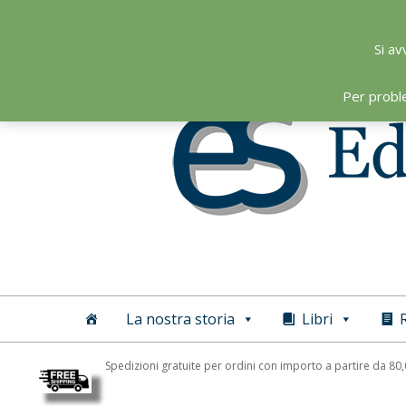
Skip
to
Si av
content
Per probl
Editoriale
Scientifica
La nostra storia
Libri
R
Spedizioni gratuite per ordini con importo a partire da 80