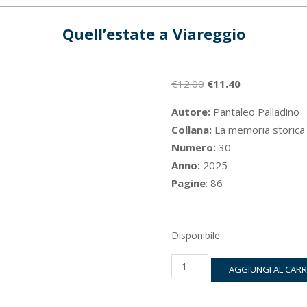
Quell’estate a Viareggio
Il
Il
€
12.00
€
11.40
prezzo
prezzo
Autore:
Pantaleo Palladino
originale
attuale
Collana:
La memoria storica
era:
è:
Numero:
30
€12.00.
€11.40.
Anno:
2025
Pagine
: 86
Disponibile
Quell'estate
AGGIUNGI AL CAR
a
Viareggio
quantità