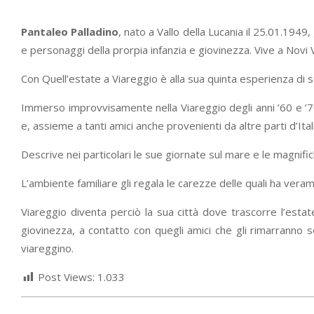
Pantaleo Palladino
, nato a Vallo della Lucania il 25.01.1949
e personaggi della prorpia infanzia e giovinezza. Vive a Novi V
Con Quell’estate a Viareggio è alla sua quinta esperienza di s
Immerso improvvisamente nella Viareggio degli anni ’60 e ’70 l’
e, assieme a tanti amici anche provenienti da altre parti d’Ital
Descrive nei particolari le sue giornate sul mare e le magnifich
L’ambiente familiare gli regala le carezze delle quali ha ver
Viareggio diventa perciò la sua città dove trascorre l’esta
giovinezza, a contatto con quegli amici che gli rimarranno 
viareggino.
Post Views:
1.033