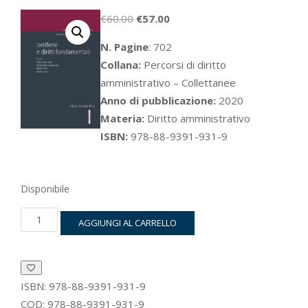
Il
Il
€
60.00
€
57.00
prezzo
prezzo
N. Pagine
: 702
originale
attuale
Collana:
Percorsi di diritto
era:
è:
amministrativo – Collettanee
€60.00.
€57.00.
Anno di pubblicazione:
2020
Materia:
Diritto amministrativo
ISBN:
978-88-9391-931-9
Disponibile
Periferie
AGGIUNGI AL CARRELLO
e
diritti
fondamentali
quantità
ISBN:
978-88-9391-931-9
COD:
978-88-9391-931-9