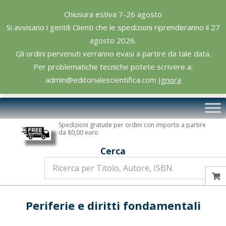
Skip
Chiusura estiva 7-26 agosto
to
Si avvisano i gentili Clienti che le spedizioni riprenderanno il 27
content
agosto 2026.
Gli ordini pervenuti verranno evasi a partire da tale data.
Per problematiche tecniche potete scrivere a:
admin@editorialescientifica.com
Ignora
Editoriale
Primary
Scientifica
Navigation
Spedizioni gratuite per ordini con importo a partire
Menu
da 80,00 euro
Cerca
Periferie e diritti fondamentali