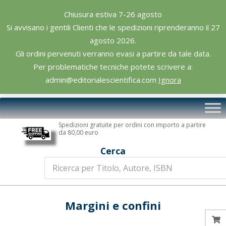
Skip
Chiusura estiva 7-26 agosto
to
Si avvisano i gentili Clienti che le spedizioni riprenderanno il 27
content
agosto 2026.
Gli ordini pervenuti verranno evasi a partire da tale data.
Per problematiche tecniche potete scrivere a:
admin@editorialescientifica.com
Ignora
Editoriale
Primary
Scientifica
Navigation
Spedizioni gratuite per ordini con importo a partire
Menu
da 80,00 euro
Cerca
Margini e confini