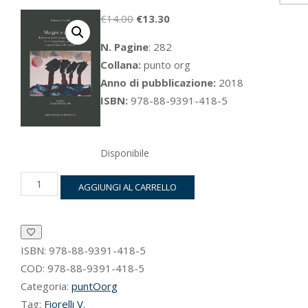
Il
Il
€
14.00
€
13.30
prezzo
prezzo
N. Pagine
: 282
originale
attuale
Collana:
punto org
era:
è:
Anno di pubblicazione:
2018
€14.00.
€13.30.
ISBN:
978-88-9391-418-5
Disponibile
Margini
AGGIUNGI AL CARRELLO
e
confini
quantità
ISBN:
978-88-9391-418-5
COD:
978-88-9391-418-5
Categoria:
puntOorg
Tag:
Fiorelli V.