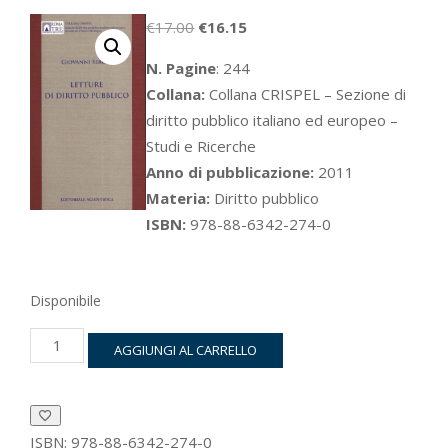
Il
Il
€
17.00
€
16.15
prezzo
prezzo
N. Pagine
: 244
originale
attuale
Collana:
Collana CRISPEL – Sezione di
era:
è:
diritto pubblico italiano ed europeo –
€17.00.
€16.15.
Studi e Ricerche
Anno di pubblicazione:
2011
Materia:
Diritto pubblico
ISBN:
978-88-6342-274-0
Disponibile
Letture
AGGIUNGI AL CARRELLO
di
diritto
pubblico
quantità
ISBN:
978-88-6342-274-0