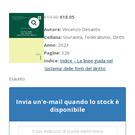
Il
Il
€
19.00
€
18.05
prezzo
prezzo
Autore:
Vincenzo Desantis
originale
attuale
Collana:
Sovranità, Federalismo, Diritti
era:
è:
Anno:
2023
€19.00.
€18.05.
Pagine:
328
Indice:
Indice – Le linee guida nel
‘sistema’ delle fonti del diritto
Esaurito
Invia un'e-mail quando lo stock è
disponibile