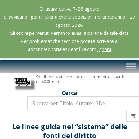
Skip
Chiusura estiva 7-26 agosto
to
Si avvisano i gentili Clienti che le spedizioni riprenderanno il 27
content
agosto 2026.
Gli ordini pervenuti verranno evasi a partire da tale data.
Per problematiche tecniche potete scrivere a:
admin@editorialescientifica.com
Ignora
Editoriale
Primary
Scientifica
Navigation
Spedizioni gratuite per ordini con importo a partire
Menu
da 80,00 euro
Cerca
Le linee guida nel “sistema” delle
fonti del diritto