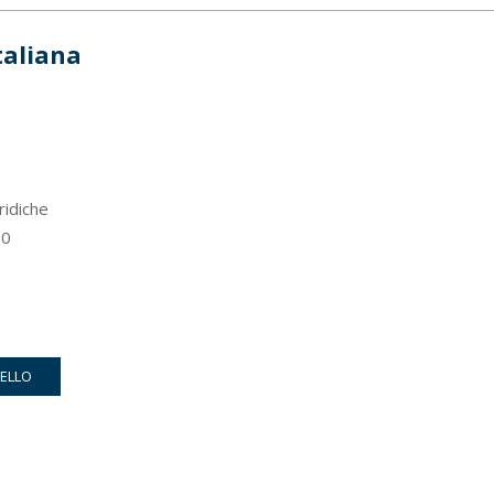
taliana
ridiche
0
RELLO