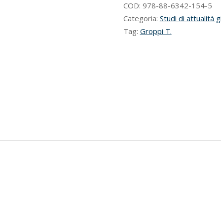
italiana
COD:
978-88-6342-154-5
quantità
Categoria:
Studi di attualità g
Tag:
Groppi T.