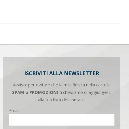
ISCRIVITI ALLA NEWSLETTER
Avviso: per evitare che la mail finisca nella cartella
SPAM o PROMOZIONI
ti chiediamo di aggiungerci
alla tua lista dei contatti.
Email