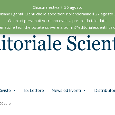
Chiusura estiva 7-26 agosto
visano i gentili Clienti che le spedizioni riprenderanno il 27 agosto
Gli ordini pervenuti verranno evasi a partire da tale data.
ematiche tecniche potete scrivere a: admin@editorialescientifica
iviste
ES Lettere
News ed Eventi
Distributor
Primary
Navigation
,00 euro
Menu