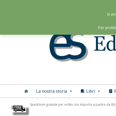
Skip
to
Si av
content
Per probl
Editoriale
Scientifica
La nostra storia
Libri
R
Spedizioni gratuite per ordini con importo a partire da 80