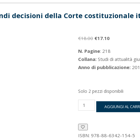
ndi decisioni della Corte costituzionale i
Il
Il
€
18.00
€
17.10
prezzo
prezzo
N. Pagine
: 218
originale
attuale
Collana:
Studi di attualità giu
era:
è:
Anno di pubblicazione:
201
€18.00.
€17.10.
Solo 2 pezzi disponibili
Le
AGGIUNGI AL CAR
grandi
decisioni
della
Corte
costituzionale
ISBN:
978-88-6342-154-5