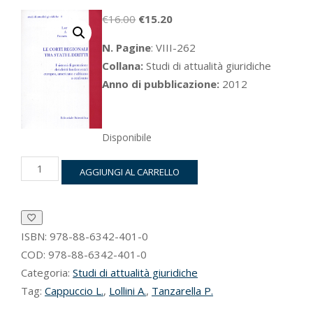
Il
Il
€
16.00
€
15.20
prezzo
prezzo
N. Pagine
: VIII-262
originale
attuale
Collana:
Studi di attualità giuridiche
era:
è:
Anno di pubblicazione:
2012
€16.00.
€15.20.
Disponibile
Le
AGGIUNGI AL CARRELLO
Corti
regionali
tra
Stati
e
ISBN:
978-88-6342-401-0
diritti
COD:
978-88-6342-401-0
quantità
Categoria:
Studi di attualità giuridiche
Tag:
Cappuccio L.
,
Lollini A.
,
Tanzarella P.