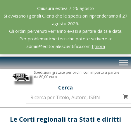
Skip
Chiusura estiva 7-26 agosto
to
Si avvisano i gentili Clienti che le spedizioni riprenderanno il 27
content
agosto 2026.
Gli ordini pervenuti verranno evasi a partire da tale data.
Per problematiche tecniche potete scrivere a:
admin@editorialescientifica.com
Ignora
Editoriale
Primary
Scientifica
Navigation
Spedizioni gratuite per ordini con importo a partire
Menu
da 80,00 euro
Cerca
Le Corti regionali tra Stati e diritti