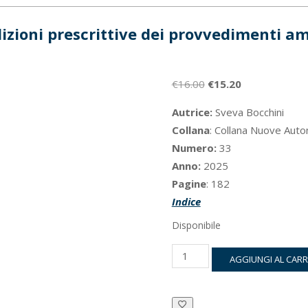
izioni prescrittive dei provvedimenti am
Il
Il
€
16.00
€
15.20
prezzo
prezzo
Autrice:
Sveva Bocchini
originale
attuale
Collana
:
Collana Nuove Auto
era:
è:
Numero:
33
€16.00.
€15.20.
Anno:
2025
Pagine
: 182
Indice
Disponibile
Le
AGGIUNGI AL CAR
condizioni
prescrittive
dei
provvedimenti