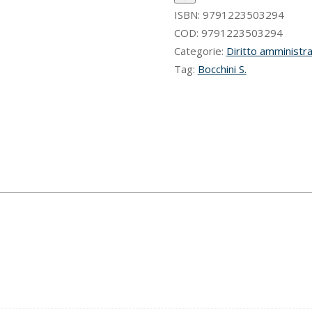
ampliativi
ISBN:
9791223503294
quantità
COD:
9791223503294
Categorie:
Diritto amministra
Tag:
Bocchini S.