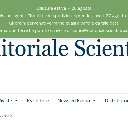
Chiusura estiva 7-26 agosto
visano i gentili Clienti che le spedizioni riprenderanno il 27 agosto
Gli ordini pervenuti verranno evasi a partire da tale data.
ematiche tecniche potete scrivere a: admin@editorialescientifica
iviste
ES Lettere
News ed Eventi
Distributor
Primary
Navigation
,00 euro
Menu