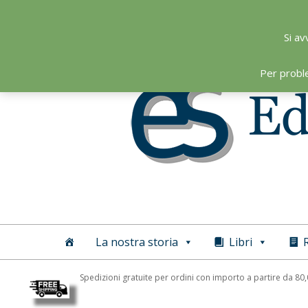
Skip
to
Si av
content
Per probl
Editoriale
Scientifica
La nostra storia
Libri
R
Spedizioni gratuite per ordini con importo a partire da 80