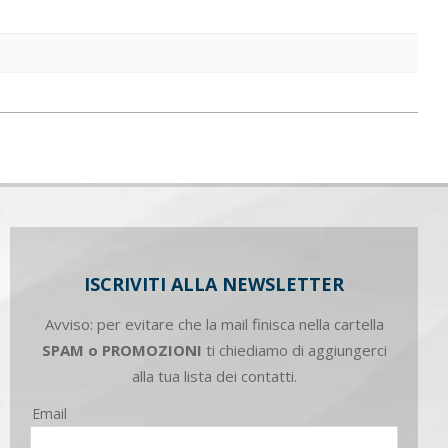
ISCRIVITI ALLA NEWSLETTER
Avviso: per evitare che la mail finisca nella cartella
SPAM o PROMOZIONI
ti chiediamo di aggiungerci
alla tua lista dei contatti.
Email