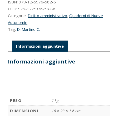
PNRR
ISBN:
979-12-5976-582-6
quantità
COD:
979-12-5976-582-6
Categorie:
Diritto amministrativo
,
Quaderni di Nuove
Autonomie
Tag:
Di Martino C.
Informazioni aggiuntive
Informazioni aggiuntive
PESO
1 kg
DIMENSIONI
16 × 23 × 1.6 cm