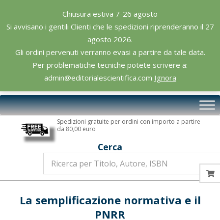
Skip
Chiusura estiva 7-26 agosto
to
Si avvisano i gentili Clienti che le spedizioni riprenderanno il 27
content
agosto 2026.
Gli ordini pervenuti verranno evasi a partire da tale data.
Per problematiche tecniche potete scrivere a:
admin@editorialescientifica.com
Ignora
Editoriale
Primary
Scientifica
Navigation
Spedizioni gratuite per ordini con importo a partire
Menu
da 80,00 euro
Cerca
La semplificazione normativa e il
PNRR