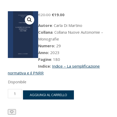
Il
Il
€
20.00
€
19.00
prezzo
prezzo
Autore
: Carla Di Martino
originale
attuale
Collana
:
Collana Nuove Autonomie –
era:
è:
Monografie
€20.00.
€19.00.
Numero:
29
Anno:
2023
Pagine
: 180
Indice:
Indice – La semplificazione
normativa e il PNRR
Disponibile
La
AGGIUNGI AL CARRELLO
semplificazione
normativa
e
il