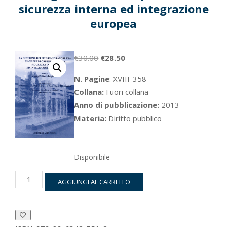
sicurezza interna ed integrazione
europea
Il
Il
€
30.00
€
28.50
prezzo
prezzo
N. Pagine
: XVIII-358
originale
attuale
Collana:
Fuori collana
era:
è:
Anno di pubblicazione:
2013
€30.00.
€28.50.
Materia:
Diritto pubblico
Disponibile
La
AGGIUNGI AL CARRELLO
gestione
dei
flussi
migratori