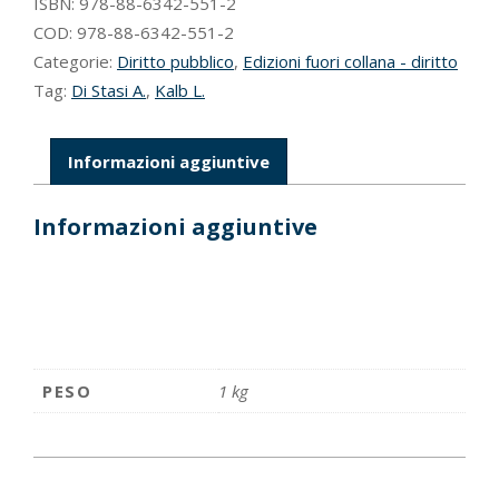
tra
ISBN:
978-88-6342-551-2
esigenze
COD:
978-88-6342-551-2
di
Categorie:
Diritto pubblico
,
Edizioni fuori collana - diritto
ordine
Tag:
Di Stasi A.
,
Kalb L.
pubblico,
sicurezza
interna
Informazioni aggiuntive
ed
integrazione
europea
Informazioni aggiuntive
quantità
PESO
1 kg