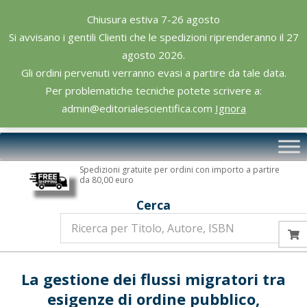
Skip
Chiusura estiva 7-26 agosto
to
Si avvisano i gentili Clienti che le spedizioni riprenderanno il 27
content
agosto 2026.
Gli ordini pervenuti verranno evasi a partire da tale data.
Per problematiche tecniche potete scrivere a:
admin@editorialescientifica.com
Ignora
Editoriale
Primary
Scientifica
Navigation
Spedizioni gratuite per ordini con importo a partire
Menu
da 80,00 euro
Cerca
La gestione dei flussi migratori tra
esigenze di ordine pubblico,