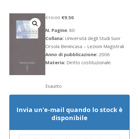
Il
Il
€
10.00
€
9.50
prezzo
prezzo
N. Pagine
: 80
originale
attuale
Collana:
Università degli Studi Suor
era:
è:
Orsola Benincasa – Lezioni Magistrali
€10.00.
€9.50.
Anno di pubblicazione:
2006
Materia:
Diritto costituzionale
Esaurito
Invia un'e-mail quando lo stock è
disponibile