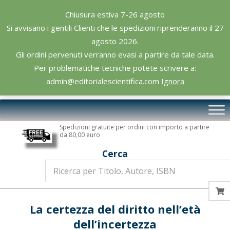
Skip
Chiusura estiva 7-26 agosto
to
Si avvisano i gentili Clienti che le spedizioni riprenderanno il 27
content
agosto 2026.
Gli ordini pervenuti verranno evasi a partire da tale data.
Per problematiche tecniche potete scrivere a:
admin@editorialescientifica.com
Ignora
Editoriale
Primary
Scientifica
Navigation
Spedizioni gratuite per ordini con importo a partire
Menu
da 80,00 euro
Cerca
La certezza del diritto nell’età
dell’incertezza