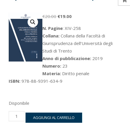
Il
Il
€
20.00
€
19.00
prezzo
prezzo
N. Pagine
: XIV-258
originale
attuale
Collana:
Collana della Facoltà di
era:
è:
Giurisprudenza dell’Università degli
€20.00.
€19.00.
Studi di Trento
Anno di pubblicazione:
2019
Numero:
23
Materia:
Diritto penale
ISBN:
978-88-9391-634-9
Disponibile
L’analisi
AGGIUNGI AL CARRELLO
economica
del