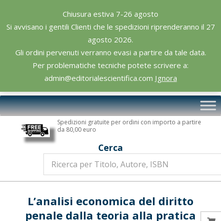
Skip
Chiusura estiva 7-26 agosto
to
Si avvisano i gentili Clienti che le spedizioni riprenderanno il 27
content
agosto 2026.
Gli ordini pervenuti verranno evasi a partire da tale data.
Per problematiche tecniche potete scrivere a:
admin@editorialescientifica.com
Ignora
Editoriale
Primary
Scientifica
Navigation
Spedizioni gratuite per ordini con importo a partire
Menu
da 80,00 euro
Cerca
L’analisi economica del diritto
penale dalla teoria alla pratica