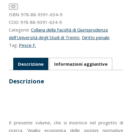
diritto
penale
dalla
ISBN:
978-88-9391-634-9
teoria
COD:
978-88-9391-634-9
alla
Categorie:
Collana della Facoltà di Giurisprudenza
pratica
dell’Università degli Studi di Trento
,
Diritto penale
quantità
Tag:
Pesce F.
Descrizione
Informazioni aggiuntive
Descrizione
Il presente volume, che si inserisce nel progetto di
ricerca “Analisi economica delle opzioni normative