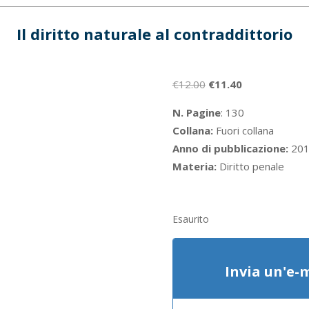
Il diritto naturale al contraddittorio
Il
Il
€
12.00
€
11.40
prezzo
prezzo
N. Pagine
: 130
originale
attuale
Collana:
Fuori collana
era:
è:
Anno di pubblicazione:
201
€12.00.
€11.40.
Materia:
Diritto penale
Esaurito
Invia un'e-