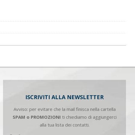
ISCRIVITI ALLA NEWSLETTER
Avviso: per evitare che la mail finisca nella cartella
SPAM o PROMOZIONI
ti chiediamo di aggiungerci
alla tua lista dei contatti.