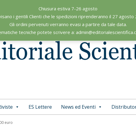
Chiusura estiva 7-26 agosto
visano i gentili Clienti che le spedizioni riprenderanno il 27 agosto
Gli ordini pervenuti verranno evasi a partire da tale data.
ematiche tecniche potete scrivere a: admin@editorialescientifica
iviste
ES Lettere
News ed Eventi
Distributor
Primary
Navigation
,00 euro
Menu