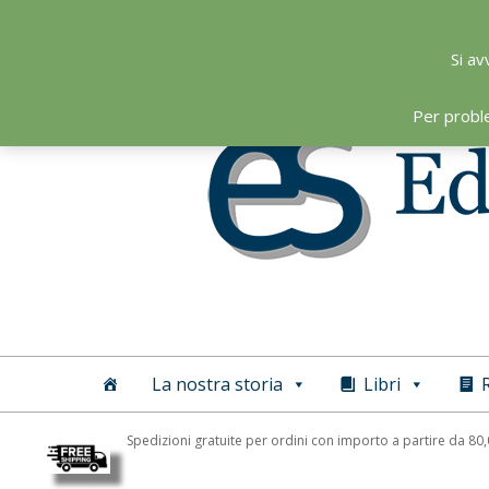
Skip
to
Si av
content
Per probl
Editoriale
Scientifica
La nostra storia
Libri
R
Spedizioni gratuite per ordini con importo a partire da 80