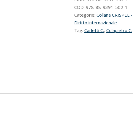
per
COD:
978-88-9391-502-1
una
Categorie:
Collana CRISPEL - 
rinnovata
Diritto internazionale
regolamentazione
Tag:
Carletti C.
,
Colapietro C.
della
materia
della
pesca
marittima
e
dell’acquacoltura
quantità