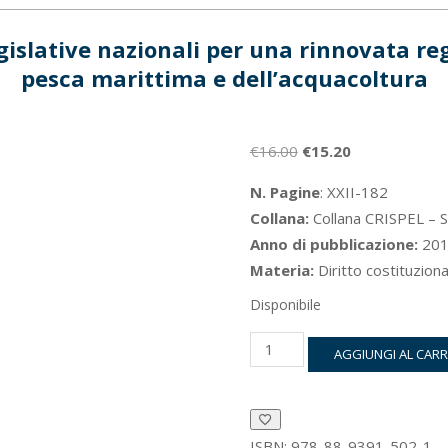
gislative nazionali per una rinnovata r
pesca marittima e dell’acquacoltura
Il
Il
€
16.00
€
15.20
prezzo
prezzo
N. Pagine
: XXII-182
originale
attuale
Collana:
Collana CRISPEL – Se
era:
è:
Anno di pubblicazione:
201
€16.00.
€15.20.
Materia:
Diritto costituziona
Disponibile
Impegni
AGGIUNGI AL CAR
internazionali
e
misure
legislative
nazionali
ISBN:
978-88-9391-502-1