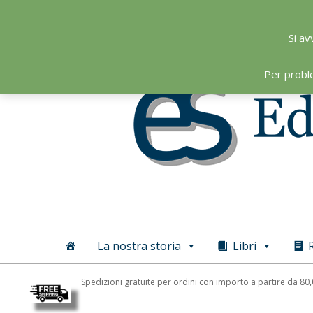
Skip
to
Si av
content
Per probl
Editoriale
Scientifica
La nostra storia
Libri
R
Spedizioni gratuite per ordini con importo a partire da 80