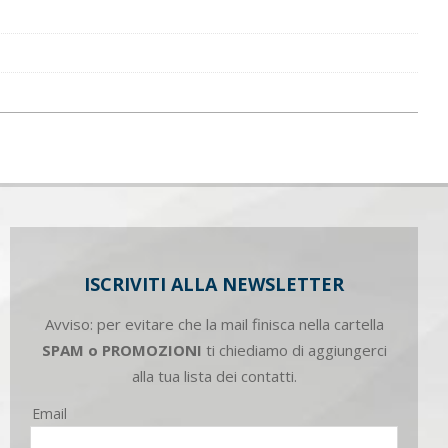
ISCRIVITI ALLA NEWSLETTER
Avviso: per evitare che la mail finisca nella cartella
SPAM o PROMOZIONI
ti chiediamo di aggiungerci
alla tua lista dei contatti.
Email