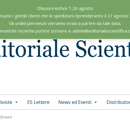
Chiusura estiva 7-26 agosto
visano i gentili Clienti che le spedizioni riprenderanno il 27 agosto
Gli ordini pervenuti verranno evasi a partire da tale data.
ematiche tecniche potete scrivere a: admin@editorialescientifica
iviste
ES Lettere
News ed Eventi
Distributor
Primary
Navigation
,00 euro
Menu