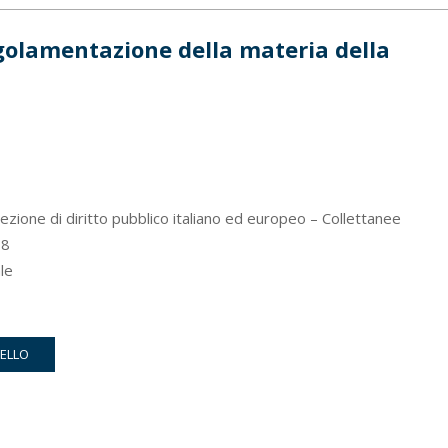
egolamentazione della materia della
zione di diritto pubblico italiano ed europeo – Collettanee
8
le
RELLO