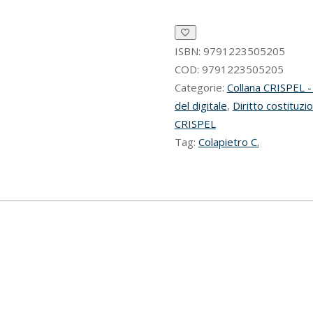
nelle
pubbliche
amministrazioni
quantità
ISBN:
9791223505205
COD:
9791223505205
Categorie:
Collana CRISPEL - 
del digitale
,
Diritto costituzi
CRISPEL
Tag:
Colapietro C.