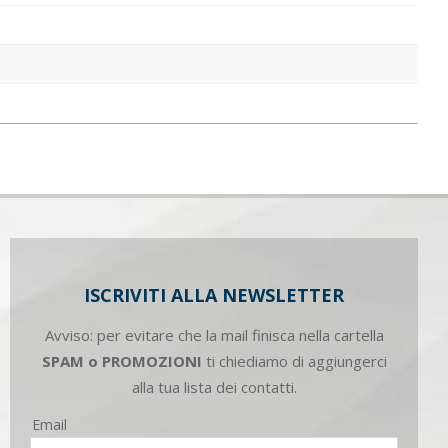
ISCRIVITI ALLA NEWSLETTER
Avviso: per evitare che la mail finisca nella cartella
SPAM o PROMOZIONI
ti chiediamo di aggiungerci
alla tua lista dei contatti.
Email