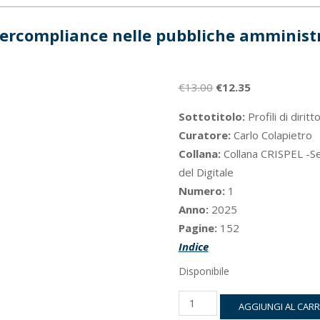
ercompliance nelle pubbliche amminist
Il
Il
€
13.00
€
12.35
prezzo
prezzo
Sottotitolo:
Profili di dirit
originale
attuale
Curatore:
Carlo Colapietro
era:
è:
Collana:
Collana CRISPEL -Sez
€13.00.
€12.35.
del Digitale
Numero:
1
Anno:
2025
Pagine:
152
Indice
Disponibile
La
AGGIUNGI AL CAR
cybercompliance