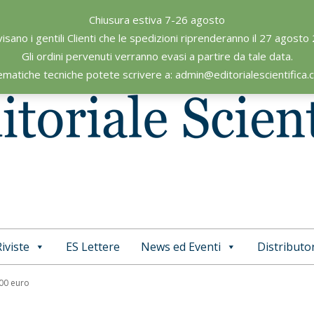
Chiusura estiva 7-26 agosto
visano i gentili Clienti che le spedizioni riprenderanno il 27 agosto
Gli ordini pervenuti verranno evasi a partire da tale data.
ematiche tecniche potete scrivere a: admin@editorialescientifica
iviste
ES Lettere
News ed Eventi
Distributor
Primary
Navigation
,00 euro
Menu