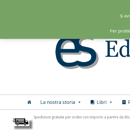
Skip
to
Si av
content
Per probl
Editoriale
Scientifica
La nostra storia
Libri
R
Spedizioni gratuite per ordini con importo a partire da 80