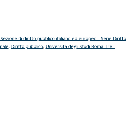
Sezione di diritto pubblico italiano ed europeo - Serie Diritto
onale
,
Diritto pubblico
,
Università degli Studi Roma Tre -