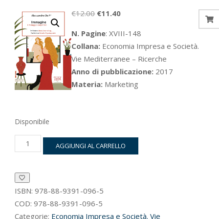
Il
Il
€
12.00
€
11.40
prezzo
prezzo
N. Pagine
: XVIII-148
originale
attuale
Collana:
Economia Impresa e Società.
era:
è:
Vie Mediterranee – Ricerche
€12.00.
€11.40.
Anno di pubblicazione:
2017
Materia:
Marketing
Disponibile
Immagine
AGGIUNGI AL CARRELLO
Paese
quantità
ISBN:
978-88-9391-096-5
COD:
978-88-9391-096-5
Categorie:
Economia Impresa e Società. Vie