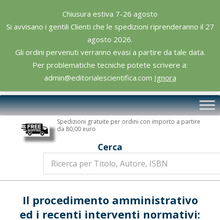
Skip
Chiusura estiva 7-26 agosto
to
Si avvisano i gentili Clienti che le spedizioni riprenderanno il 27
content
agosto 2026.
Gli ordini pervenuti verranno evasi a partire da tale data.
Per problematiche tecniche potete scrivere a:
admin@editorialescientifica.com
Ignora
Editoriale
Primary
Scientifica
Navigation
Spedizioni gratuite per ordini con importo a partire
Menu
da 80,00 euro
Cerca
Il procedimento amministrativo
ed i recenti interventi normativi: