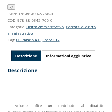
ed
i
recenti
ISBN:
978-88-6342-766-0
interventi
COD:
978-88-6342-766-0
normativi:
Categorie:
Diritto amministrativo
,
Percorsi di diritto
opportunità
amministrativo
o
Tag:
Di Sciascio A.F.
,
Scoca F.G.
limiti
per
il
sistema
Descrizione
Informazioni aggiuntive
paese?
quantità
Descrizione
Il volume offre un contributo al dibattito
giurisprudenziale e dottrinale in corso circa le forme e le