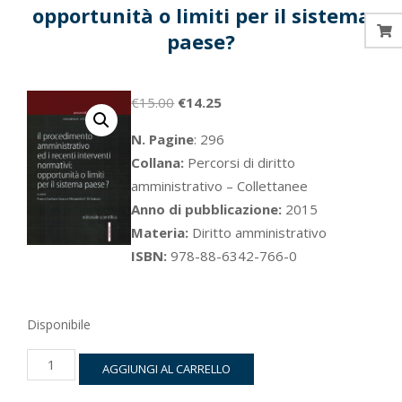
opportunità o limiti per il sistema
paese?
Il
Il
€
15.00
€
14.25
prezzo
prezzo
N. Pagine
: 296
originale
attuale
Collana:
Percorsi di diritto
era:
è:
amministrativo – Collettanee
€15.00.
€14.25.
Anno di pubblicazione:
2015
Materia:
Diritto amministrativo
ISBN:
978-88-6342-766-0
Disponibile
Il
AGGIUNGI AL CARRELLO
procedimento
amministrativo