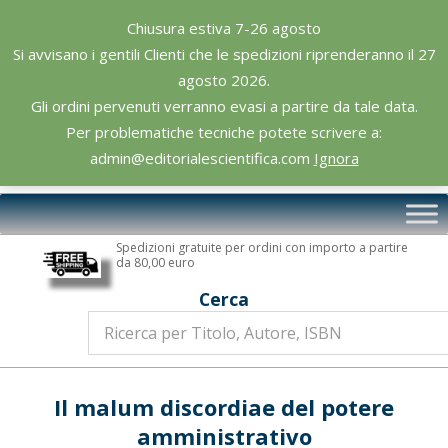
Skip
Chiusura estiva 7-26 agosto
to
Si avvisano i gentili Clienti che le spedizioni riprenderanno il 27
content
agosto 2026.
Gli ordini pervenuti verranno evasi a partire da tale data.
Per problematiche tecniche potete scrivere a:
admin@editorialescientifica.com
Ignora
Editoriale
Primary
Scientifica
Navigation
Spedizioni gratuite per ordini con importo a partire
Menu
da 80,00 euro
Cerca
Il malum discordiae del potere
amministrativo