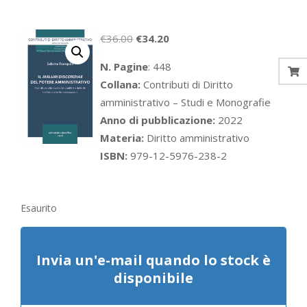
Il
Il
€
36.00
€
34.20
prezzo
prezzo
N. Pagine
: 448
originale
attuale
Collana:
Contributi di Diritto
era:
è:
amministrativo – Studi e Monografie
€36.00.
€34.20.
Anno di pubblicazione:
2022
Materia:
Diritto amministrativo
ISBN:
979-12-5976-238-2
Esaurito
Invia un'e-mail quando lo stock è
disponibile