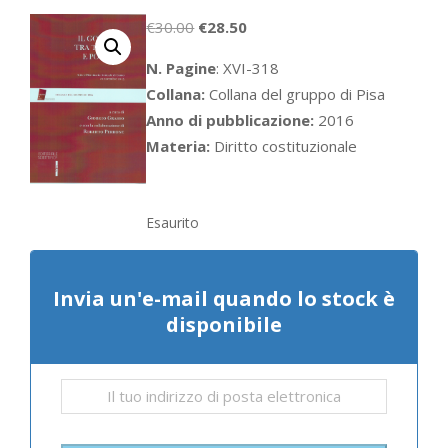
Il
Il
€
30.00
€
28.50
prezzo
prezzo
N. Pagine
: XVI-318
originale
attuale
Collana:
Collana del gruppo di Pisa
era:
è:
Anno di pubblicazione:
2016
€30.00.
€28.50.
Materia:
Diritto costituzionale
Esaurito
Invia un'e-mail quando lo stock è
disponibile