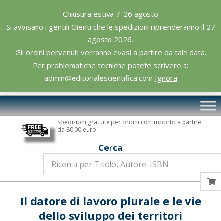
Skip
Chiusura estiva 7-26 agosto
to
Si avvisano i gentili Clienti che le spedizioni riprenderanno il 27
content
agosto 2026.
Gli ordini pervenuti verranno evasi a partire da tale data.
Per problematiche tecniche potete scrivere a:
admin@editorialescientifica.com
Ignora
Editoriale
Primary
Scientifica
Navigation
Spedizioni gratuite per ordini con importo a partire
Menu
da 80,00 euro
Cerca
Il datore di lavoro plurale e le vie
dello sviluppo dei territori