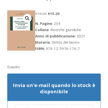
Il
Il
€
16.00
€
15.20
prezzo
prezzo
N. Pagine
: 234
originale
attuale
Collana:
Ricerche giuridiche
era:
è:
Anno di pubblicazione:
2021
€16.00.
€15.20.
Materia:
Diritto del lavoro
ISBN:
979-12-5976-176-7
Esaurito
Invia un'e-mail quando lo stock è
disponibile