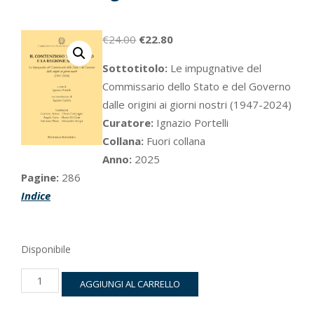
Il
Il
€
24.00
€
22.80
prezzo
prezzo
Sottotitolo:
Le impugnative del
originale
attuale
Commissario dello Stato e del Governo
era:
è:
dalle origini ai giorni nostri (1947-2024)
€24.00.
€22.80.
Curatore:
Ignazio Portelli
Collana:
Fuori collana
Anno:
2025
Pagine:
286
Indice
Disponibile
Il
AGGIUNGI AL CARRELLO
contenzioso
tra