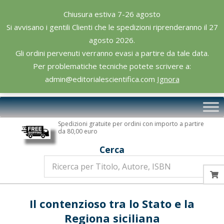
Skip
Chiusura estiva 7-26 agosto
to
Si avvisano i gentili Clienti che le spedizioni riprenderanno il 27
content
agosto 2026.
Gli ordini pervenuti verranno evasi a partire da tale data.
Per problematiche tecniche potete scrivere a:
admin@editorialescientifica.com
Ignora
Editoriale
Primary
Scientifica
Navigation
Spedizioni gratuite per ordini con importo a partire
Menu
da 80,00 euro
Cerca
Il contenzioso tra lo Stato e la
Regiona siciliana