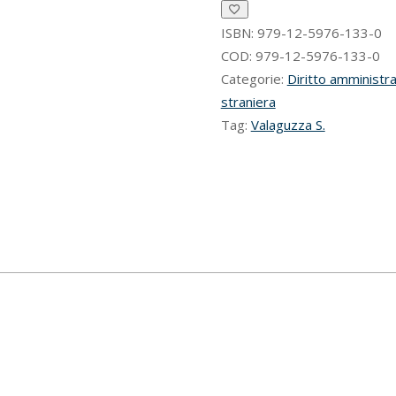
for
value
ISBN:
979-12-5976-133-0
quantità
COD:
979-12-5976-133-0
Categorie:
Diritto amministra
straniera
Tag:
Valaguzza S.