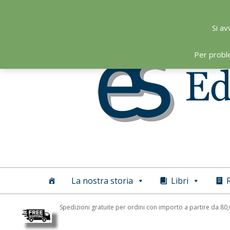
Skip
to
Si av
content
Per probl
Editoriale
Scientifica
La nostra storia
Libri
R
Spedizioni gratuite per ordini con importo a partire da 80