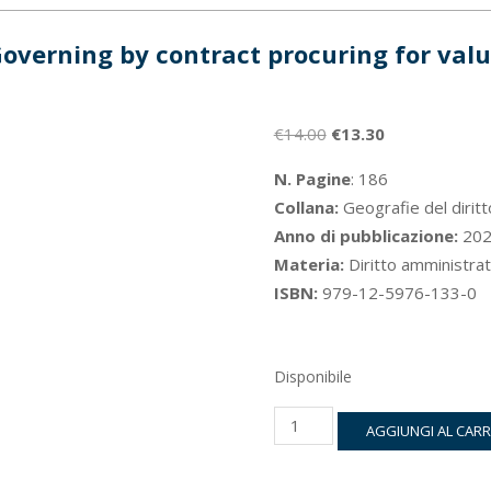
overning by contract procuring for val
Il
Il
€
14.00
€
13.30
prezzo
prezzo
N. Pagine
: 186
originale
attuale
Collana:
Geografie del dirit
era:
è:
Anno di pubblicazione:
202
€14.00.
€13.30.
Materia:
Diritto amministrat
ISBN:
979-12-5976-133-0
Disponibile
Governing
AGGIUNGI AL CAR
by
contract
procuring