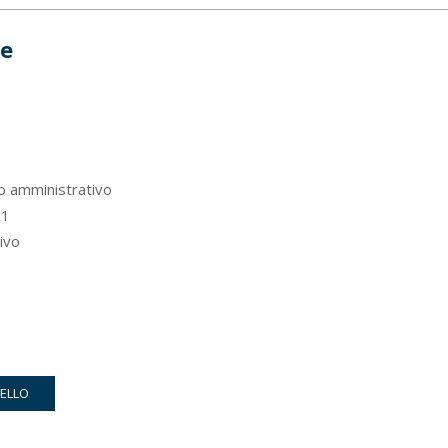
ue
to amministrativo
1
ivo
RELLO