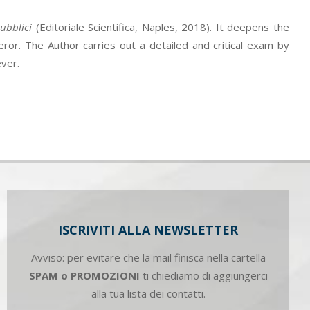
ubblici
(Editoriale Scientifica, Naples, 2018). It deepens the
ror. The Author carries out a detailed and critical exam by
ever.
ISCRIVITI ALLA NEWSLETTER
Avviso: per evitare che la mail finisca nella cartella
SPAM o PROMOZIONI
ti chiediamo di aggiungerci
alla tua lista dei contatti.