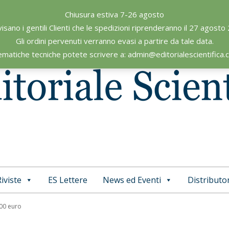
Chiusura estiva 7-26 agosto
visano i gentili Clienti che le spedizioni riprenderanno il 27 agosto
Gli ordini pervenuti verranno evasi a partire da tale data.
ematiche tecniche potete scrivere a: admin@editorialescientifica
iviste
ES Lettere
News ed Eventi
Distributor
Primary
Navigation
,00 euro
Menu