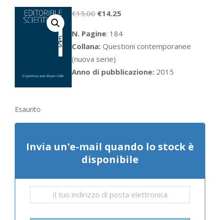
Il
Il
€
15.00
€
14.25
prezzo
prezzo
N. Pagine
: 184
originale
attuale
Collana:
Questioni contemporanee
era:
è:
(nuova serie)
€15.00.
€14.25.
Anno di pubblicazione:
2015
Esaurito
Invia un'e-mail quando lo stock è
disponibile