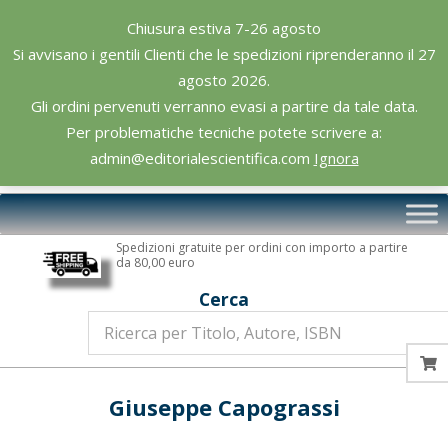
Skip
Chiusura estiva 7-26 agosto
to
Si avvisano i gentili Clienti che le spedizioni riprenderanno il 27
content
agosto 2026.
Gli ordini pervenuti verranno evasi a partire da tale data.
Per problematiche tecniche potete scrivere a:
admin@editorialescientifica.com
Ignora
Editoriale
Primary
Scientifica
Navigation
Spedizioni gratuite per ordini con importo a partire
Menu
da 80,00 euro
Cerca
Giuseppe Capograssi