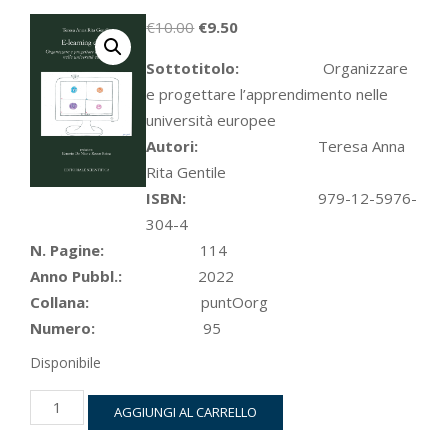
Il
Il
€
10.00
€
9.50
prezzo
prezzo
Sottotitolo:
Organizzare
originale
attuale
e progettare l’apprendimento nelle
era:
è:
università europee
€10.00.
€9.50.
Autori:
Teresa Anna
Rita Gentile
ISBN:
979-12-5976-
304-4
N. Pagine:
114
Anno Pubbl.:
2022
Collana:
puntOorg
Numero:
95
Disponibile
E-
AGGIUNGI AL CARRELLO
learning
design