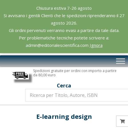
Skip
Chiusura estiva 7-26 agosto
to
Si avvisano i gentili Clienti che le spedizioni riprenderanno il 27
content
agosto 2026.
Gli ordini pervenuti verranno evasi a partire da tale data.
Per problematiche tecniche potete scrivere a:
admin@editorialescientifica.com
Ignora
Editoriale
Primary
Scientifica
Navigation
Spedizioni gratuite per ordini con importo a partire
Menu
da 80,00 euro
Cerca
E-learning design