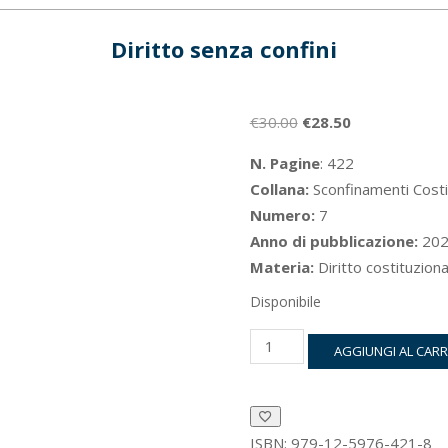
Diritto senza confini
Il
Il
€
30.00
€
28.50
prezzo
prezzo
N. Pagine
: 422
originale
attuale
Collana:
Sconfinamenti Costit
era:
è:
Numero:
7
€30.00.
€28.50.
Anno di pubblicazione:
202
Materia:
Diritto costituziona
Disponibile
Diritto
AGGIUNGI AL CAR
senza
confini
quantità
ISBN:
979-12-5976-421-8