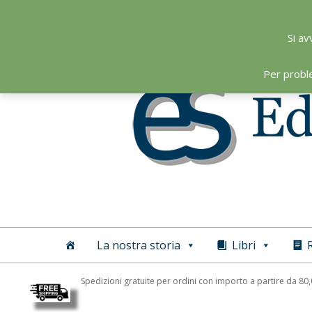
Skip
to
Si av
content
Per probl
Editoriale
Scientifica
La nostra storia
Libri
R
Spedizioni gratuite per ordini con importo a partire da 80