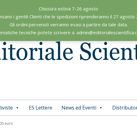
Chiusura estiva 7-26 agosto
visano i gentili Clienti che le spedizioni riprenderanno il 27 agosto
Gli ordini pervenuti verranno evasi a partire da tale data.
ematiche tecniche potete scrivere a: admin@editorialescientifica
iviste
ES Lettere
News ed Eventi
Distributor
Primary
Navigation
,00 euro
Menu