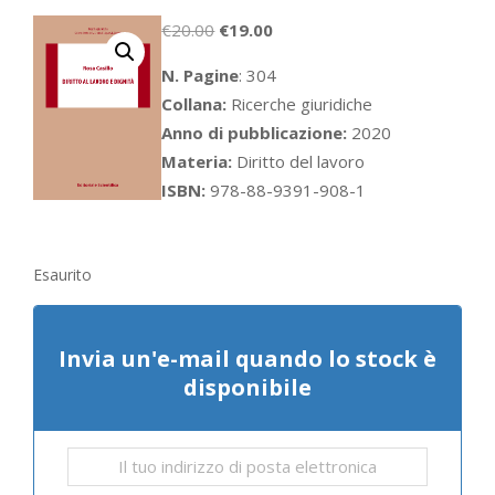
Il
Il
€
20.00
€
19.00
prezzo
prezzo
N. Pagine
: 304
originale
attuale
Collana:
Ricerche giuridiche
era:
è:
Anno di pubblicazione:
2020
€20.00.
€19.00.
Materia:
Diritto del lavoro
ISBN:
978-88-9391-908-1
Esaurito
Invia un'e-mail quando lo stock è
disponibile