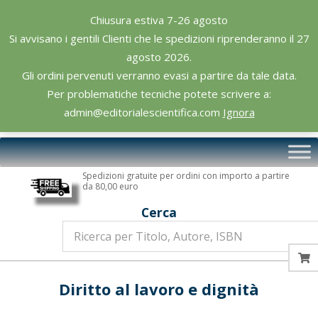
Skip
Chiusura estiva 7-26 agosto
to
Si avvisano i gentili Clienti che le spedizioni riprenderanno il 27
content
agosto 2026.
Gli ordini pervenuti verranno evasi a partire da tale data.
Per problematiche tecniche potete scrivere a:
admin@editorialescientifica.com
Ignora
Editoriale
Primary
Scientifica
Navigation
Spedizioni gratuite per ordini con importo a partire
Menu
da 80,00 euro
Cerca
Diritto al lavoro e dignità