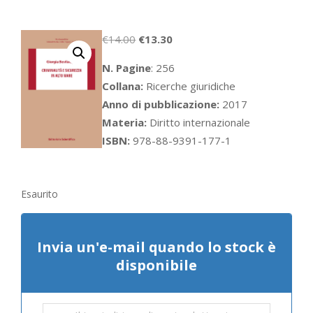
Il
Il
€
14.00
€
13.30
prezzo
prezzo
N. Pagine
: 256
originale
attuale
Collana:
Ricerche giuridiche
era:
è:
Anno di pubblicazione:
2017
€14.00.
€13.30.
Materia:
Diritto internazionale
ISBN:
978-88-9391-177-1
Esaurito
Invia un'e-mail quando lo stock è
disponibile