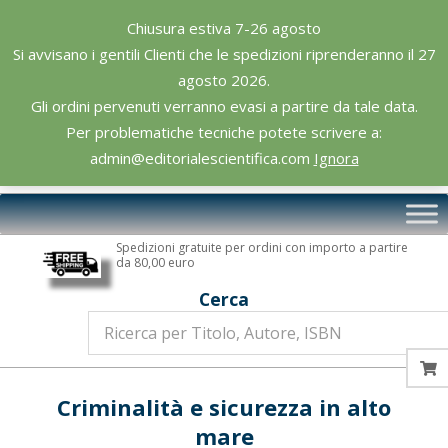
Skip
Chiusura estiva 7-26 agosto
to
Si avvisano i gentili Clienti che le spedizioni riprenderanno il 27
content
agosto 2026.
Gli ordini pervenuti verranno evasi a partire da tale data.
Per problematiche tecniche potete scrivere a:
admin@editorialescientifica.com
Ignora
Editoriale
Primary
Scientifica
Navigation
Spedizioni gratuite per ordini con importo a partire
Menu
da 80,00 euro
Cerca
Criminalità e sicurezza in alto
mare