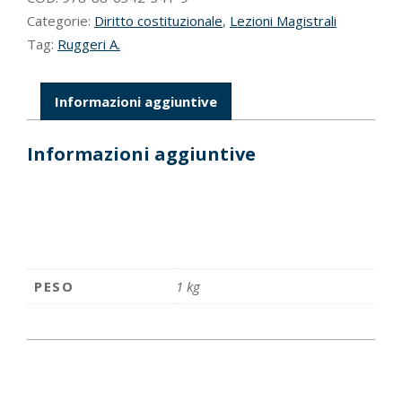
quantità
Categorie:
Diritto costituzionale
,
Lezioni Magistrali
Tag:
Ruggeri A.
Informazioni aggiuntive
Informazioni aggiuntive
PESO
1 kg