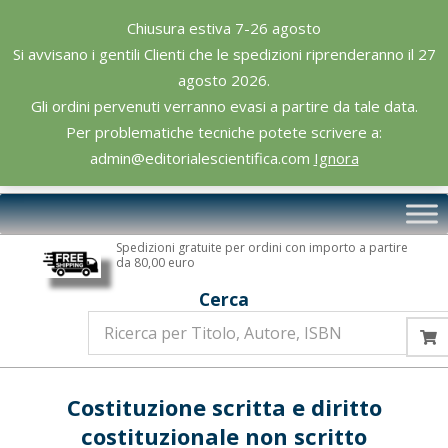
Skip
Chiusura estiva 7-26 agosto
to
Si avvisano i gentili Clienti che le spedizioni riprenderanno il 27
content
agosto 2026.
Gli ordini pervenuti verranno evasi a partire da tale data.
Per problematiche tecniche potete scrivere a:
admin@editorialescientifica.com
Ignora
Editoriale
Primary
Scientifica
Navigation
Spedizioni gratuite per ordini con importo a partire
Menu
da 80,00 euro
Cerca
Costituzione scritta e diritto
costituzionale non scritto