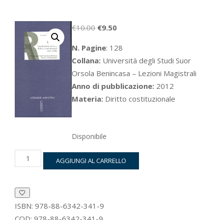
Il
Il
€
10.00
€
9.50
prezzo
prezzo
N. Pagine
: 128
originale
attuale
Collana:
Università degli Studi Suor
era:
è:
Orsola Benincasa – Lezioni Magistrali
€10.00.
€9.50.
Anno di pubblicazione:
2012
Materia:
Diritto costituzionale
Disponibile
Costituzione
AGGIUNGI AL CARRELLO
scritta
e
diritto
costituzionale
non
ISBN:
978-88-6342-341-9
scritto
COD:
978-88-6342-341-9