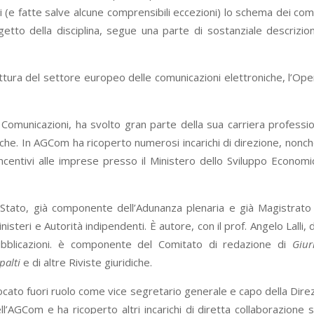
si (e fatte salve alcune comprensibili eccezioni) lo schema dei c
tto della disciplina, segue una parte di sostanziale descrizione d
uttura del settore europeo delle comunicazioni elettroniche, l’Op
 Comunicazioni, ha svolto gran parte della sua carriera professi
oniche. In AGCom ha ricoperto numerosi incarichi di direzione, no
centivi alle imprese presso il Ministero dello Sviluppo Economic
 Stato, già componente dell’Adunanza plenaria e già Magistrato 
isteri e Autorità indipendenti. È autore, con il prof. Angelo Lalli, 
ubblicazioni. è componente del Comitato di redazione di
Giuri
palti
e di altre Riviste giuridiche.
ocato fuori ruolo come vice segretario generale e capo della Direzi
l’AGCom e ha ricoperto altri incarichi di diretta collaborazione s