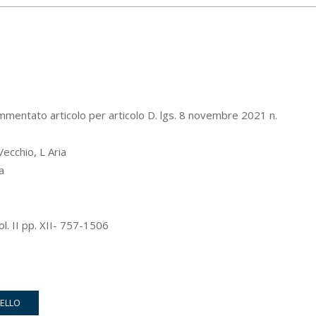
mentato articolo per articolo D. lgs. 8 novembre 2021 n.
ecchio, L Aria
a
ol. II pp. XII- 757-1506
RELLO