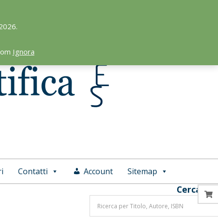
 2026.
.com
Ignora
i
Contatti
Account
Sitemap
Cerca