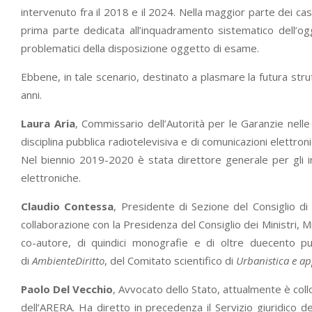
intervenuto fra il 2018 e il 2024. Nella maggior parte dei ca
prima parte dedicata all’inquadramento sistematico dell’ogge
problematici della disposizione oggetto di esame.
Ebbene, in tale scenario, destinato a plasmare la futura str
anni.
Laura Aria
, Commissario dell’Autorità per le Garanzie nelle
disciplina pubblica radiotelevisiva e di comunicazioni elettr
Nel biennio 2019-2020 è stata direttore generale per gli in
elettroniche.
Claudio Contessa
, Presidente di Sezione del Consiglio di
collaborazione con la Presidenza del Consiglio dei Ministri, Min
co-autore, di quindici monografie e di oltre duecento p
di
AmbienteDiritto
, del Comitato scientifico di
Urbanistica e ap
Paolo Del Vecchio
, Avvocato dello Stato, attualmente è coll
dell’ARERA. Ha diretto in precedenza il Servizio giuridico del