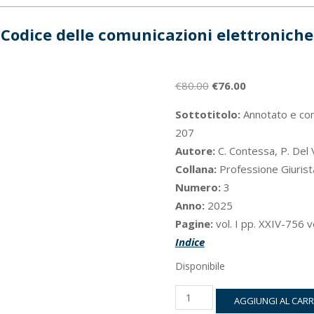
Codice delle comunicazioni elettroniche
Il
Il
€
80.00
€
76.00
prezzo
prezzo
Sottotitolo:
Annotato e com
originale
attuale
207
era:
è:
Autore:
C. Contessa, P. Del V
€80.00.
€76.00.
Collana:
Professione Giurist
Numero:
3
Anno:
2025
Pagine:
vol. I pp. XXIV-756 v
Indice
Disponibile
Codice
AGGIUNGI AL CAR
delle