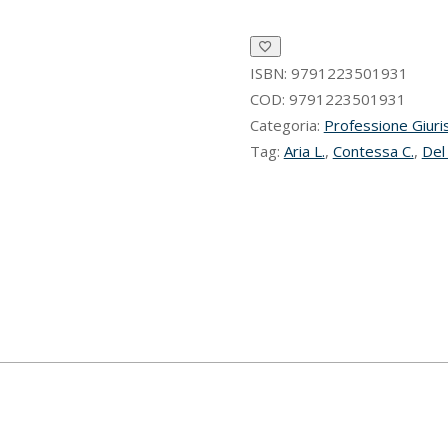
comunicazioni
elettroniche
quantità
ISBN:
9791223501931
COD:
9791223501931
Categoria:
Professione Giuri
Tag:
Aria L.
,
Contessa C.
,
Del