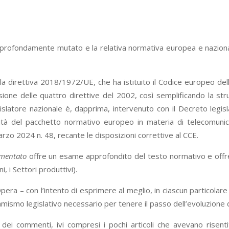
e è profondamente mutato e la relativa normativa europea e nazio
 la direttiva 2018/1972/UE, che ha istituito il Codice europeo d
ione delle quattro direttive del 2002, così semplificando la strut
islatore nazionale è, dapprima, intervenuto con il Decreto legis
ità del pacchetto normativo europeo in materia di telecomunic
arzo 2024 n. 48, recante le disposizioni correttive al CCE.
mmentato
offre un esame approfondito del testo normativo e offre
i, i Settori produttivi).
Opera – con l’intento di esprimere al meglio, in ciascun particolare
amismo legislativo necessario per tenere il passo dell’evoluzione 
e dei commenti, ivi compresi i pochi articoli che avevano rise