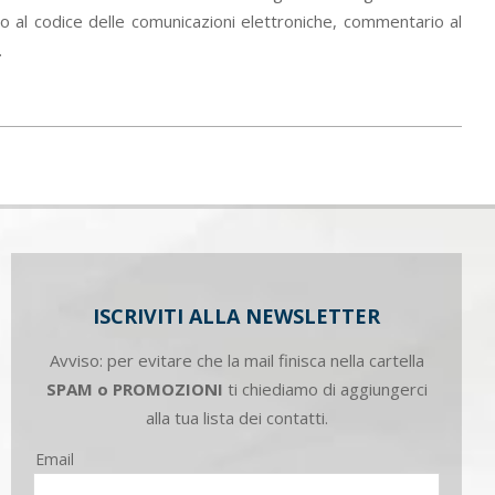
io al codice delle comunicazioni elettroniche, commentario al
.
ISCRIVITI ALLA NEWSLETTER
Avviso: per evitare che la mail finisca nella cartella
SPAM o PROMOZIONI
ti chiediamo di aggiungerci
alla tua lista dei contatti.
Email