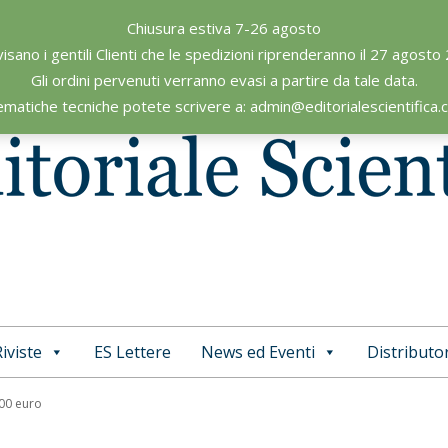
Chiusura estiva 7-26 agosto
visano i gentili Clienti che le spedizioni riprenderanno il 27 agosto
Gli ordini pervenuti verranno evasi a partire da tale data.
ematiche tecniche potete scrivere a: admin@editorialescientifica
iviste
ES Lettere
News ed Eventi
Distributor
Primary
Navigation
,00 euro
Menu