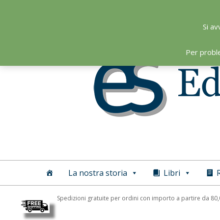
Skip
to
Si av
content
Per probl
Editoriale
Scientifica
La nostra storia
Libri
R
Spedizioni gratuite per ordini con importo a partire da 80