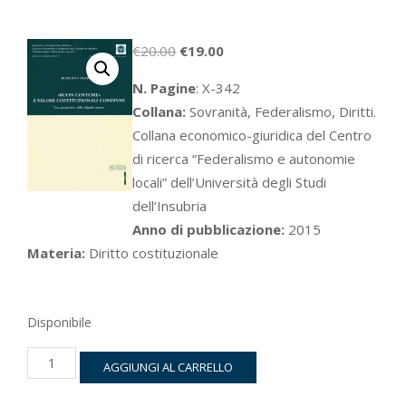
Il
Il
€
20.00
€
19.00
prezzo
prezzo
N. Pagine
: X-342
originale
attuale
Collana:
Sovranità, Federalismo, Diritti.
era:
è:
Collana economico-giuridica del Centro
€20.00.
€19.00.
di ricerca “Federalismo e autonomie
locali” dell’Università degli Studi
dell’Insubria
Anno di pubblicazione:
2015
Materia:
Diritto costituzionale
Disponibile
«Buon
AGGIUNGI AL CARRELLO
costume»
e