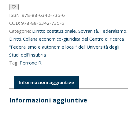
valori
costituzionali
condivisi
ISBN:
978-88-6342-735-6
quantità
COD:
978-88-6342-735-6
Categorie:
Diritto costituzionale
,
Sovranità, Federalismo,
Diritti. Collana economico-giuridica del Centro di ricerca
“Federalismo e autonomie locali” dell’Università degli
Studi dell’Insubria
Tag:
Perrone R.
Informazioni aggiuntive
Informazioni aggiuntive