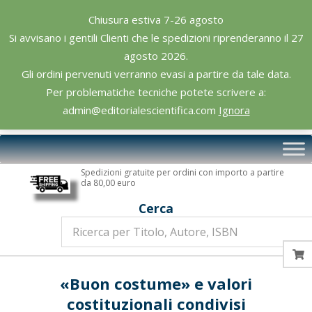
Skip
Chiusura estiva 7-26 agosto
to
Si avvisano i gentili Clienti che le spedizioni riprenderanno il 27
content
agosto 2026.
Gli ordini pervenuti verranno evasi a partire da tale data.
Per problematiche tecniche potete scrivere a:
admin@editorialescientifica.com
Ignora
Editoriale
Primary
Scientifica
Navigation
Spedizioni gratuite per ordini con importo a partire
Menu
da 80,00 euro
Cerca
«Buon costume» e valori
costituzionali condivisi