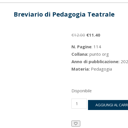
Breviario di Pedagogia Teatrale
Il
Il
€
12.00
€
11.40
prezzo
prezzo
N. Pagine
: 114
originale
attuale
Collana:
punto org
era:
è:
Anno di pubblicazione:
202
€12.00.
€11.40.
Materia:
Pedagogia
Disponibile
Breviario
AGGIUNGI AL CAR
di
Pedagogia
Teatrale
quantità