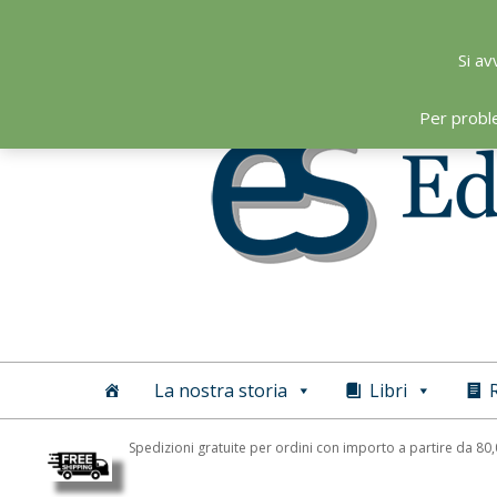
Skip
to
Si av
content
Per probl
Editoriale
Scientifica
La nostra storia
Libri
R
Spedizioni gratuite per ordini con importo a partire da 80