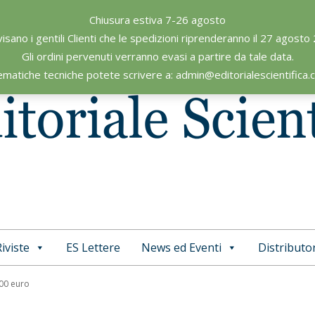
Chiusura estiva 7-26 agosto
visano i gentili Clienti che le spedizioni riprenderanno il 27 agosto
Gli ordini pervenuti verranno evasi a partire da tale data.
ematiche tecniche potete scrivere a: admin@editorialescientifica
iviste
ES Lettere
News ed Eventi
Distributor
Primary
Navigation
,00 euro
Menu