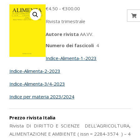
Fascia
€
4.50
-
€
300.00
di
Rivista trimestrale
prezzo:
da
Autore rivista
AA.VV.
€4.50
Numero dei fascicoli
4
a
€300.00
Indice-Alimenta-1-2023
Indice-Alimenta-2-2023
Indice-Alimenta-3/4-2023
Indice per materia 2023/2024
Prezzo rivista Italia
Rivista DI DIRITTO E SCIENZE DELL’AGRICOLTURA,
ALIMENTAZIONE E AMBIENTE ( issn = 2284-3574 ) – 4