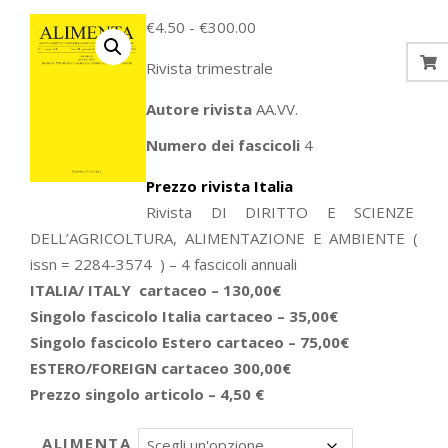
Fascia
€
4.50
-
€
300.00
di
Rivista trimestrale
prezzo:
da
Autore rivista
AA.VV.
€4.50
Numero dei fascicoli
4
a
€300.00
Prezzo rivista Italia
Rivista DI DIRITTO E SCIENZE
DELL’AGRICOLTURA, ALIMENTAZIONE E AMBIENTE (
issn = 2284-3574 ) – 4 fascicoli annuali
ITALIA/ ITALY cartaceo – 130,00€
Singolo fascicolo Italia cartaceo – 35,00€
Singolo fascicolo Estero cartaceo – 75,00€
ESTERO/FOREIGN cartaceo 300,00€
Prezzo singolo articolo – 4,50 €
ALIMENTA