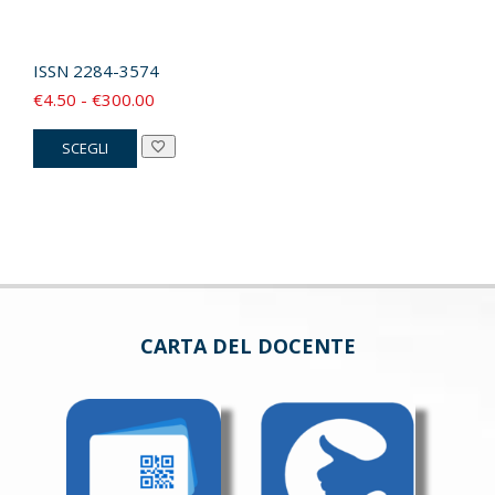
ISSN
2284-3574
Fascia
€
4.50
-
€
300.00
di
Questo
SCEGLI
prezzo:
prodotto
da
ha
€4.50
più
a
varianti.
€300.00
Le
opzioni
possono
CARTA DEL DOCENTE
essere
scelte
nella
pagina
del