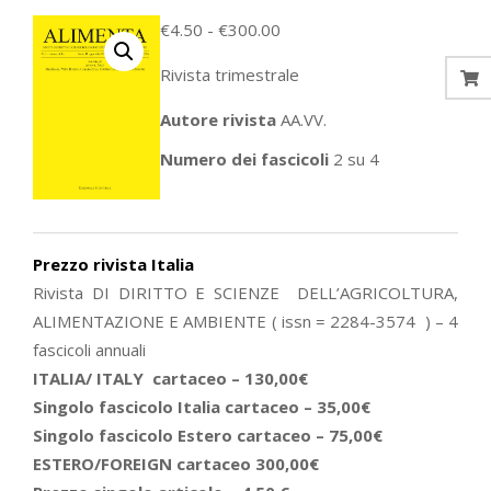
Fascia
€
4.50
-
€
300.00
di
Rivista trimestrale
prezzo:
da
Autore rivista
AA.VV.
€4.50
Numero dei fascicoli
2 su
4
a
€300.00
Prezzo rivista Italia
Rivista DI DIRITTO E SCIENZE DELL’AGRICOLTURA,
ALIMENTAZIONE E AMBIENTE ( issn = 2284-3574 ) – 4
fascicoli annuali
ITALIA/ ITALY cartaceo – 130,00€
Singolo fascicolo Italia cartaceo – 35,00€
Singolo fascicolo Estero cartaceo – 75,00€
ESTERO/FOREIGN cartaceo 300,00€