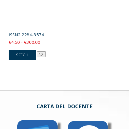
ISSN2
2284-3574
Fascia
€
4.50
-
€
300.00
di
Questo
SCEGLI
prezzo:
prodotto
da
ha
€4.50
più
a
varianti.
€300.00
Le
opzioni
possono
CARTA DEL DOCENTE
essere
scelte
nella