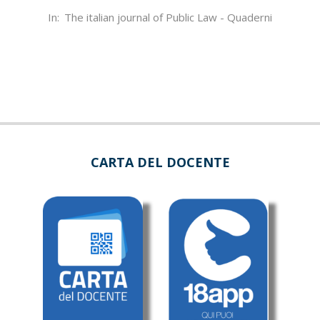
2022-
In:
The italian journal of Public Law - Quaderni
06-
30
CARTA DEL DOCENTE