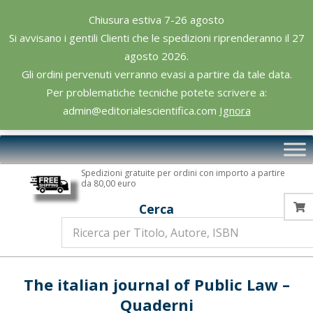
Skip
Chiusura estiva 7-26 agosto
to
Si avvisano i gentili Clienti che le spedizioni riprenderanno il 27
content
agosto 2026.
Gli ordini pervenuti verranno evasi a partire da tale data.
Per problematiche tecniche potete scrivere a:
admin@editorialescientifica.com
Ignora
Editoriale
Primary
Scientifica
Navigation
Spedizioni gratuite per ordini con importo a partire
Menu
da 80,00 euro
Cerca
The italian journal of Public Law –
Quaderni