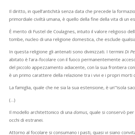
Il diritto, in quell’antichità senza data che precede la formazi
primordiale civiltà umana, è quello della fine della vita di un
È merito di Fustel de Coulagnes, intuito il valore religioso del
tombe, nucleo di una religione domestica, che esclude qualsi
In questa religione gli antenati sono divinizzati. I termini
Di Pe
abitato è l’ara-focolare con il fuoco permanentemente acceso, 
del piccolo appezzamento adiacente, con la sua frontiera conf
è un primo carattere della relazione tra i vivi e i propri morti c
La famiglia, quale che ne sia la sua estensione, è un’“isola sac
(…)
Il modello architettonico di una
domus
, quale si conservò per 
occhi di estranei.
Attorno al focolare si consumano i pasti, quasi vi siano convitati