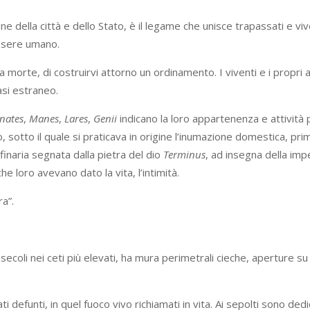
one della città e dello Stato, è il legame che unisce trapassati e viv
 essere umano.
la morte, di costruirvi attorno un ordinamento. I viventi e i propri
asi estraneo.
nates
,
Manes
,
Lares
,
Genii
indicano la loro appartenenza e attività p
sotto il quale si praticava in origine l’inumazione domestica, pri
inaria segnata dalla pietra del dio
Terminus
, ad insegna della imp
he loro avevano dato la vita, l’intimità.
ra”.
secoli nei ceti più elevati, ha mura perimetrali cieche, aperture su 
 defunti, in quel fuoco vivo richiamati in vita. Ai sepolti sono dedica