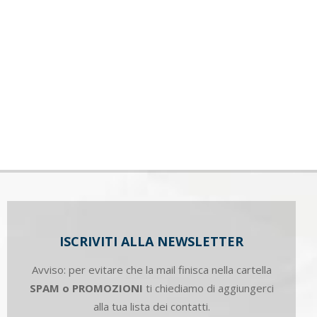
ISCRIVITI ALLA NEWSLETTER
Avviso: per evitare che la mail finisca nella cartella
SPAM o PROMOZIONI
ti chiediamo di aggiungerci
alla tua lista dei contatti.