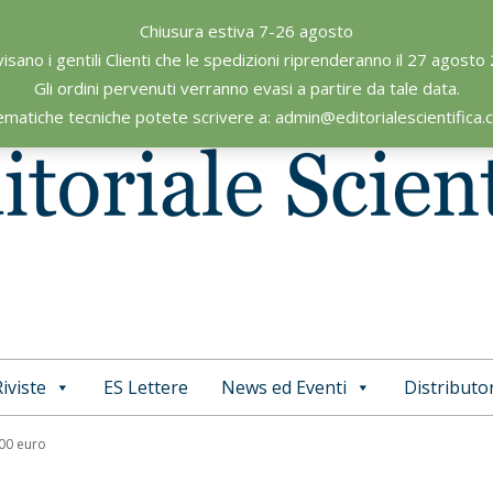
Chiusura estiva 7-26 agosto
visano i gentili Clienti che le spedizioni riprenderanno il 27 agosto
Gli ordini pervenuti verranno evasi a partire da tale data.
ematiche tecniche potete scrivere a: admin@editorialescientifica
iviste
ES Lettere
News ed Eventi
Distributor
Primary
Navigation
,00 euro
Menu