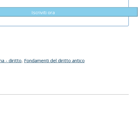
Iscriviti ora
na - diritto
,
Fondamenti del diritto antico