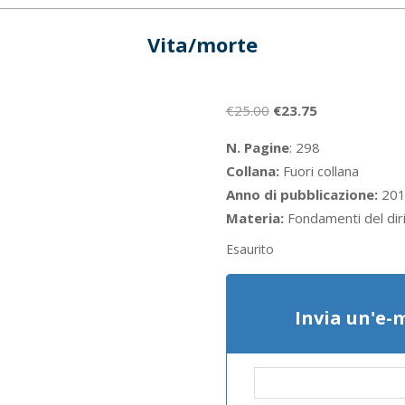
Vita/morte
Il
Il
€
25.00
€
23.75
prezzo
prezzo
N. Pagine
: 298
originale
attuale
Collana:
Fuori collana
era:
è:
Anno di pubblicazione:
201
€25.00.
€23.75.
Materia:
Fondamenti del diri
Esaurito
Invia un'e-