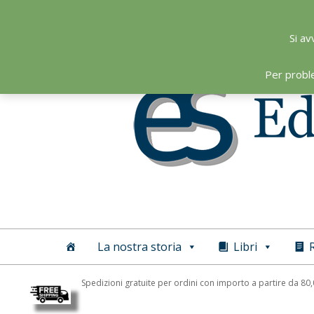
Skip
to
Si av
content
Per probl
Editoriale
Scientifica
La nostra storia
Libri
R
Spedizioni gratuite per ordini con importo a partire da 80