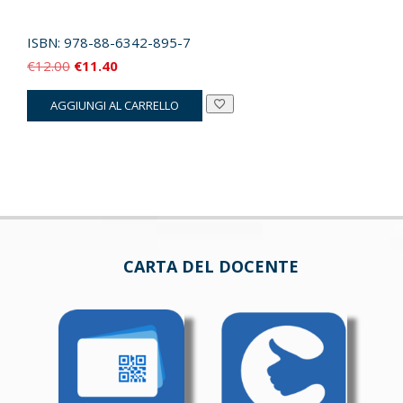
ISBN:
978-88-6342-895-7
Il
Il
€
12.00
€
11.40
prezzo
prezzo
AGGIUNGI AL CARRELLO
originale
attuale
era:
è:
€12.00.
€11.40.
CARTA DEL DOCENTE